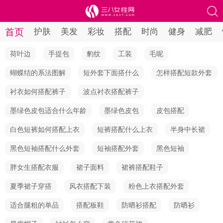
首页
护肤
美发
彩妆
搭配
时尚
健身
减肥
荷叶边
手提包
豹纹
工装
毛呢
蝴蝶结的系法图解
短外套下面搭什么
怎样搭配短款外套
衬衣如何搭配裤子
波点衬衣搭配裤子
墨绿色皮包适合什么年龄
墨绿色皮包
皮包搭配
白色短裤如何搭配上衣
短裤搭配什么上衣
半身中长裙
黑色短袖搭配什么外套
短袖搭配外套
黑色短袖
胖女生搭配衣服
裙子面料
裙裤搭配鞋子
夏季裙子穿搭
风衣搭配下装
粉色上衣搭配外套
适合腿粗的单品
搭配板鞋
防晒衫搭配
防晒衫