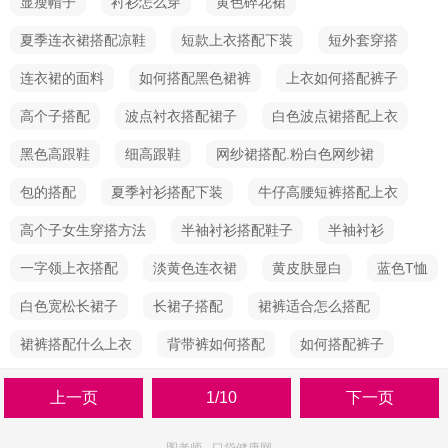
显瘦帽子
衬衫怎么穿
黄色碎花裙
夏季连衣裙搭配凉鞋
短款上衣搭配下装
短外套穿搭
连衣裙的面料
如何搭配黑色裙裤
上衣如何搭配裤子
高个子搭配
波点衬衣搭配裙子
白色波点裙搭配上衣
黑色高跟鞋
细高跟鞋
网纱裙搭配.粉白色网纱裙
包的搭配
夏季衬衫搭配下装
牛仔高腰短裤搭配上衣
高个子女生穿搭方法
半袖衬衫搭配鞋子
半袖衬衫
一字领上衣搭配
淡黄色连衣裙
黄皮肤显白
蓝色T恤
白色宽松长裙子
长裙子搭配
裙裤适合怎么搭配
裙裤搭配什么上衣
背带裤如何搭配
如何搭配裤子
上一页
1/10
下一页