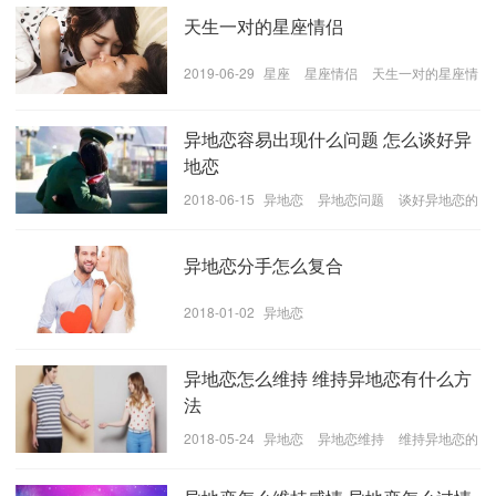
天生一对的星座情侣
我们在生活中都会遇到困难，都会不开心，当时自
己的问题始终要自己来解决。原本两个人的距离就很
2019-06-29
星座
星座情侣
天生一对的星座情
远，如果偶尔的一个电话都是在埋怨，都是坏情绪，这
侣
样对方也不会开心。情绪是传染最快的东西，大家都是
异地恋容易出现什么问题 怎么谈好异
成年人，要掌控好自己的生活，既然决定要做彼此人生
地恋
的伙伴，就不要成为彼此的负担。双方都有自己的生
2018-06-15
异地恋
异地恋问题
谈好异地恋的
活，我们应该彼此鼓励传递正能量才对，因为异地恋原
方法
本就是一件辛苦的事情。
异地恋分手怎么复合
充满期盼
2018-01-02
异地恋
有时您会觉得异地恋真的很苦。身边的情侣每天都
可以卿卿我我，一起吃饭、一起上课、一起逛超市、一
异地恋怎么维持 维持异地恋有什么方
起看电影.....而你们只能通过通讯表达爱慕。所以，我要
法
说心中充满期盼，盼着总有一天你们会幸福的生活，将
会比此时身旁的情侣更加幸福。异地恋是一份要用心酿
2018-05-24
异地恋
异地恋维持
维持异地恋的
方法
的好酒，期盼着总有一天会品尝到好酒的芬芳