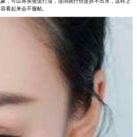
现象，可以将美妆蛋打湿，湿润就行但是挤不出水，这样上
妆容看起来会不服帖。