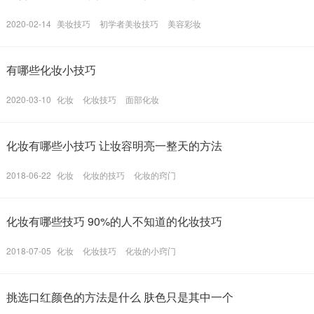
2020-02-14
美妆技巧
初学者美妆技巧
美容彩妆
有哪些化妆小技巧
2020-03-10
化妆
化妆技巧
面部化妆
候比较马虎，选择一款比较干的粉底液的时候，上妆出现卡
粉起皮的现象了，滋润度也会更好哦。
化妆有哪些小技巧 让妆容明亮一整天的方法
2018-06-22
化妆
化妆的技巧
化妆的窍门
化妆有哪些技巧 90%的人不知道的化妆技巧
2018-07-05
化妆
化妆技巧
化妆的小窍门
挑选口红颜色的方法是什么 肤色只是其中一个