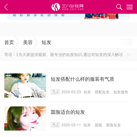
✕
首页
美容
短发
短发栏目为大家提供最新、最专业的短发知识,通过对短发的深入解读，轻松掌
导语
短发搭配什么样的服装有气质
2020-03-23
短发
搭配短发
短发服饰
圆脸适合的短发
2020-03-11
短发
圆脸
圆脸短发