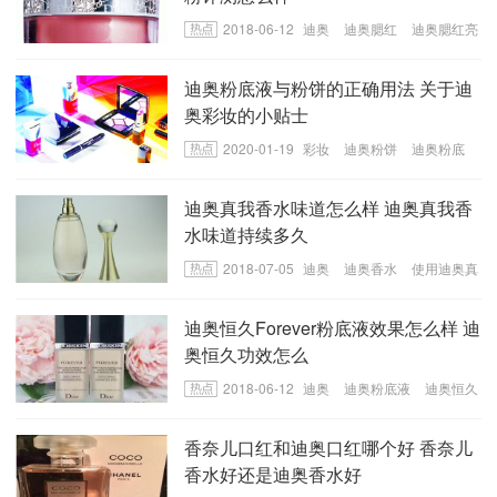
2018-06-12
迪奥
迪奥腮红
迪奥腮红亮
粉功效有哪些
迪奥粉底液与粉饼的正确用法 关于迪
奥彩妆的小贴士
2020-01-19
彩妆
迪奥粉饼
迪奥粉底
液
迪奥真我香水味道怎么样 迪奥真我香
水味道持续多久
2018-07-05
迪奥
迪奥香水
使用迪奥真
我香水
迪奥恒久Forever粉底液效果怎么样 迪
奥恒久功效怎么
2018-06-12
迪奥
迪奥粉底液
迪奥恒久
粉底液效果怎么样
香奈儿口红和迪奥口红哪个好 香奈儿
香水好还是迪奥香水好