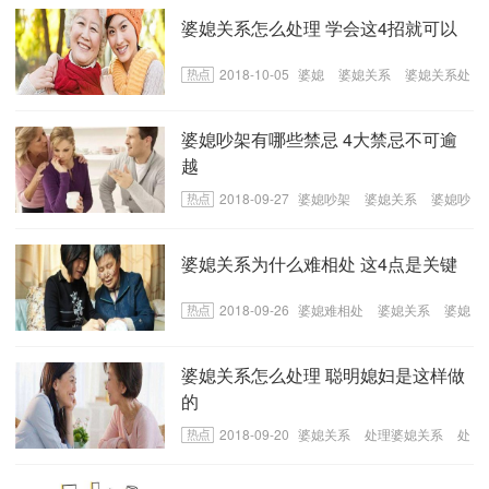
婆媳关系怎么处理 学会这4招就可以
2018-10-05
婆媳
婆媳关系
婆媳关系处
理方法
婆媳吵架有哪些禁忌 4大禁忌不可逾
越
2018-09-27
婆媳吵架
婆媳关系
婆媳吵
架的禁忌
婆媳关系为什么难相处 这4点是关键
2018-09-26
婆媳难相处
婆媳关系
婆媳
难相处的原因
婆媳关系怎么处理 聪明媳妇是这样做
的
2018-09-20
婆媳关系
处理婆媳关系
处
理婆媳关系的方法