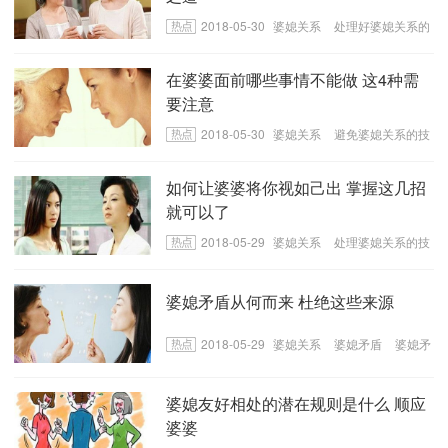
2018-05-30
婆媳关系
处理好婆媳关系的
技巧
处理好婆媳关系的方法
在婆婆面前哪些事情不能做 这4种需
要注意
2018-05-30
婆媳关系
避免婆媳关系的技
巧.避免婆媳关系的方法
如何让婆婆将你视如己出 掌握这几招
就可以了
2018-05-29
婆媳关系
处理婆媳关系的技
巧
和婆婆打好关系的技巧
婆媳矛盾从何而来 杜绝这些来源
2018-05-29
婆媳关系
婆媳矛盾
婆媳矛
盾的关键点
婆媳友好相处的潜在规则是什么 顺应
婆婆