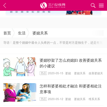
✕
首页
生活
婆媳关系
系可以说是整个婚姻中最令人头疼的一点，不管是对方是独生子，还是有兄弟姐
导语
婆媳吵架了怎么劝媳妇 改善婆媳关系
的小建议
2020-05-15
婆媳
婆媳关系
改善婆媳关
系
怎样和婆婆相处才融洽 和婆婆相处注
意事项
2020-05-12
婆媳
婆媳关系
维系关系