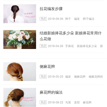
拉花编发步骤
2018-09-06
辫子
编发
辫子编法
结婚新娘捧花多少朵 新娘捧花常用什
么花做
2018-04-26
手捧花
新娘捧花多少朵
新
娘捧花用什么做的
侧麻花辫
2018-05-23
编发
侧麻花辫
侧麻花辫的
编法
麻花辫的编法
2018-08-22
马尾
发型
麻花辫