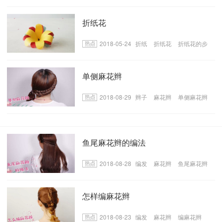
折纸花
2018-05-24
折纸
折纸花
折纸花的步
骤
单侧麻花辫
2018-08-29
辫子
麻花辫
单侧麻花辫
鱼尾麻花辫的编法
2018-08-28
编发
麻花辫
鱼尾麻花辫
怎样编麻花辫
2018-08-23
编发
麻花辫
编麻花辫