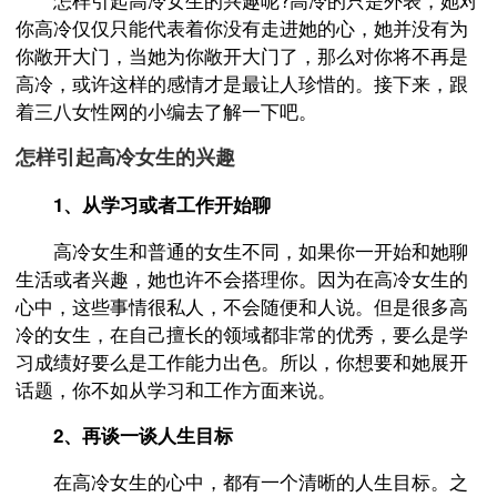
你高冷仅仅只能代表着你没有走进她的心，她并没有为
你敞开大门，当她为你敞开大门了，那么对你将不再是
高冷，或许这样的感情才是最让人珍惜的。接下来，跟
着三八女性网的小编去了解一下吧。
怎样引起高冷女生的兴趣
1、从学习或者工作开始聊
高冷女生和普通的女生不同，如果你一开始和她聊
生活或者兴趣，她也许不会搭理你。因为在高冷女生的
心中，这些事情很私人，不会随便和人说。但是很多高
冷的女生，在自己擅长的领域都非常的优秀，要么是学
习成绩好要么是工作能力出色。所以，你想要和她展开
话题，你不如从学习和工作方面来说。
2、再谈一谈人生目标
在高冷女生的心中，都有一个清晰的人生目标。之