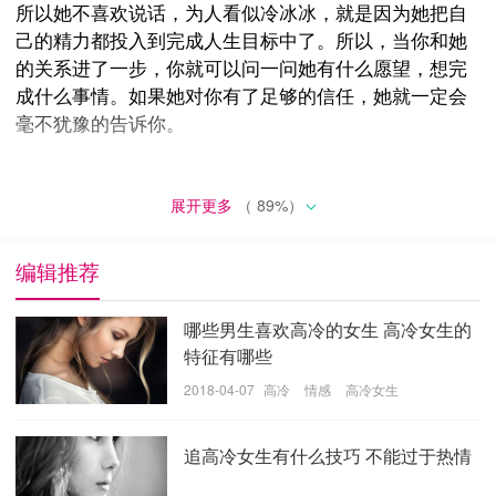
所以她不喜欢说话，为人看似冷冰冰，就是因为她把自
己的精力都投入到完成人生目标中了。所以，当你和她
的关系进了一步，你就可以问一问她有什么愿望，想完
成什么事情。如果她对你有了足够的信任，她就一定会
毫不犹豫的告诉你。
3、适当问问她的爱好
展开更多
（
89
%）
要想得到一个女生的喜欢，她的爱好是一定要知道
的，不知道这些就无法给对方好的照顾和关心。高冷的
女生也是一样的，她看似除了工作或学习对其他的事情
编辑推荐
都不在意，但她其实是有自己的个人喜好的。在她心
里，一定还有很多事情喜欢做。比如看书、看电影、旅
哪些男生喜欢高冷的女生 高冷女生的
行、滑雪等等，再怎么忙于工作和学习，空余时间也会
特征有哪些
做其他的事情。
2018-04-07
高冷
情感
高冷女生
4、主动地告白
追高冷女生有什么技巧 不能过于热情
高冷的女生一般都很聪明，你这样的关心她，她一