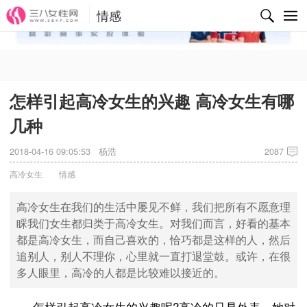
情感
✕
怎样引起高冷女生的兴趣 高冷女生有哪
几种
2018-04-16 09:05:53
杨浩
2087
高冷女生
情感
高冷女生在我们的生活中屡见不鲜，我们把所有不愿意理
睬我们女生都归类于高冷女生。对我们而言，好看的基本
都是高冷女生，而自己喜欢的，恰巧都是这样的人，然后
追别人，别人不理你，心里就一直打退堂鼓。或许，在很
多人眼里，高冷的人都是比较难以接近的。
怎样引起高冷女生的兴趣呢?高冷的只是外表，她对