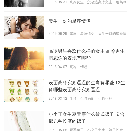
定也会知道你的心意了。但是不管是什么样的女生，她
2018-05-31
高冷女生
怎么追高冷女生
追高冷
都会想得到一段浪漫的恋情。既然你们的关系已经到了
女生的技巧
暧昧不清的阶段，那么你就不能再模糊不清下去了。你
天生一对的星座情侣
如果还什么都不说，会让她觉得你这个人有其他坏的企
图。
2019-06-29
星座
星座情侣
天生一对的星座情
侣
高冷男生喜欢什么样的女生 高冷男生
暗恋你的表现有哪些
2018-04-07
高冷
情感
表面高冷实则逗逼的生肖有哪些 12生
肖哪些表面高冷实则逗逼
2018-03-12
生肖
生肖婚配
生肖运程
小个子女生夏天穿什么款式裙子 适合
哪几种长度的裙子
2019-05-28
夏季裙子
小个子女生
裙子长度