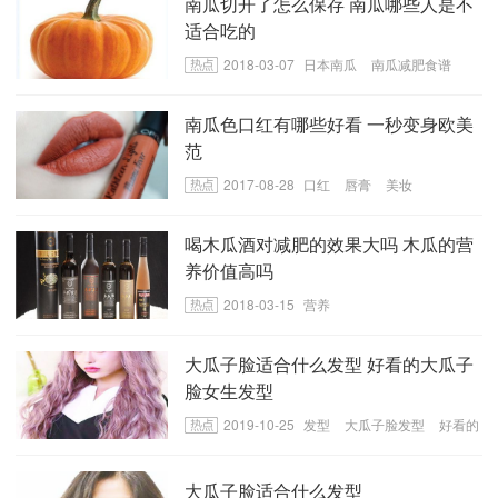
南瓜切开了怎么保存 南瓜哪些人是不
适合吃的
2018-03-07
日本南瓜
南瓜减肥食谱
南瓜色口红有哪些好看 一秒变身欧美
范
2017-08-28
口红
唇膏
美妆
喝木瓜酒对减肥的效果大吗 木瓜的营
养价值高吗
2018-03-15
营养
大瓜子脸适合什么发型 好看的大瓜子
脸女生发型
2019-10-25
发型
大瓜子脸发型
好看的
女生发型
大瓜子脸适合什么发型