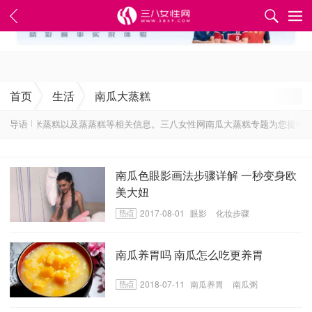
✕
首页
生活
南瓜大蒸糕
法、玉米蒸糕以及蒸蒸糕等相关信息。三八女性网南瓜大蒸糕专题为您提供详
导语
南瓜色眼影画法步骤详解 一秒变身欧
美大妞
2017-08-01
眼影
化妆步骤
南瓜养胃吗 南瓜怎么吃更养胃
2018-07-11
南瓜养胃
南瓜粥