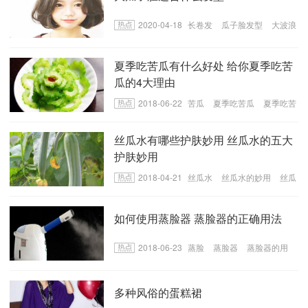
2020-04-18
长卷发
瓜子脸发型
大波浪
长卷发
夏季吃苦瓜有什么好处 给你夏季吃苦
瓜的4大理由
2018-06-22
苦瓜
夏季吃苦瓜
夏季吃苦
瓜的好处
丝瓜水有哪些护肤妙用 丝瓜水的五大
护肤妙用
2018-04-21
丝瓜水
丝瓜水的妙用
丝瓜
水的护肤方法
如何使用蒸脸器 蒸脸器的正确用法
2018-06-23
蒸脸
蒸脸器
蒸脸器的用
法
多种风俗的蛋糕裙