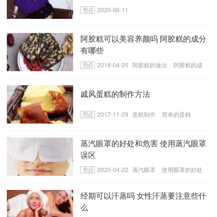
2020-06-11
阿胶糕可以美容养颜吗 阿胶糕的成分
有哪些
2018-04-20
阿胶糕的做法
阿胶糕的成
分
戚风蛋糕的制作方法
2017-11-29
蛋糕制作
简单的蛋糕
蒸汽眼罩的好处和危害 使用蒸汽眼罩
误区
2020-04-22
蒸汽眼罩
使用眼罩的好处
蒸汽眼罩误区
经期可以汗蒸吗 女性汗蒸要注意些什
么