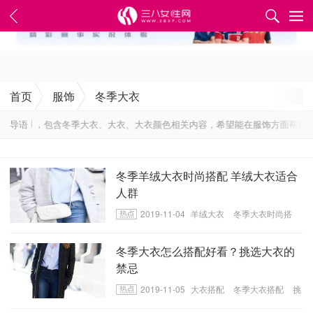
✕
首页
服饰
冬季大衣
用的资讯，包含冬季大衣、大衣、大衣颜色相关内容，希望能在服饰方面帮到您
导语
冬季羊绒大衣时尚搭配 羊绒大衣适合
人群
2019-11-04
羊绒大衣
冬季大衣时尚搭
配
羊绒大衣适合人群
冬季大衣怎么搭配好看？挑选大衣的
禁忌
2019-11-05
大衣搭配
冬季大衣搭配
挑
选大衣的禁忌