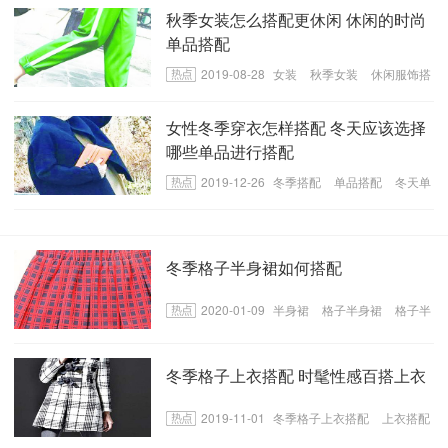
秋季女装怎么搭配更休闲 休闲的时尚
单品搭配
2019-08-28
女装
秋季女装
休闲服饰搭
配
女性冬季穿衣怎样搭配 冬天应该选择
哪些单品进行搭配
2019-12-26
冬季搭配
单品搭配
冬天单
品
冬季格子半身裙如何搭配
2020-01-09
半身裙
格子半身裙
格子半
身裙搭配
冬季格子上衣搭配 时髦性感百搭上衣
2019-11-01
冬季格子上衣搭配
上衣搭配
裤子
格子上衣搭配裤子