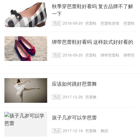
秋季穿芭蕾鞋好看吗 复古品牌不了解
一下
2018-09-20
芭蕾鞋
​芭蕾鞋穿搭
​芭蕾鞋
绑法
​绑带芭蕾鞋好看吗 这样款式好好看的
2018-09-20
芭蕾鞋
​绑带芭蕾鞋
​绑带芭
蕾鞋款式
应该如何跳好芭蕾舞
2017-12-26
芭蕾舞
孩子几岁可以学芭蕾
2017-12-18
芭蕾舞
舞蹈