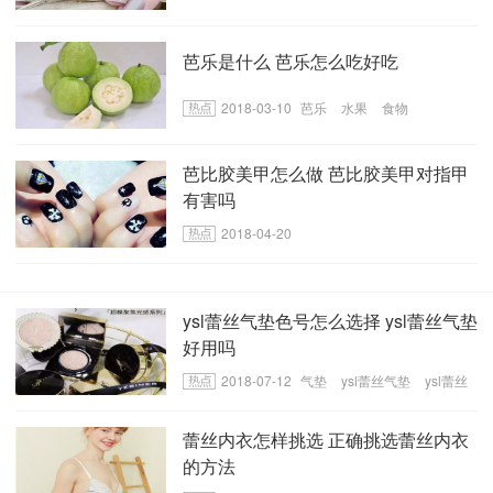
芭乐是什么 芭乐怎么吃好吃
2018-03-10
芭乐
水果
食物
芭比胶美甲怎么做 芭比胶美甲对指甲
有害吗
2018-04-20
ysl蕾丝气垫色号怎么选择 ysl蕾丝气垫
好用吗
2018-07-12
气垫
ysl蕾丝气垫
ysl蕾丝
气垫色号
蕾丝内衣怎样挑选 正确挑选蕾丝内衣
的方法