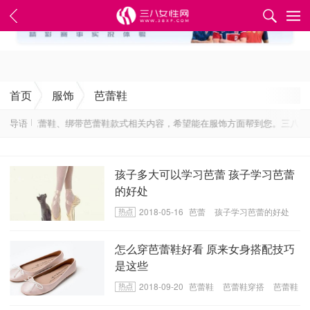
✕
首页
服饰
芭蕾鞋
​绑带芭蕾鞋、​绑带芭蕾鞋款式相关内容，希望能在服饰方面帮到您。三八女性
导语
孩子多大可以学习芭蕾 孩子学习芭蕾
的好处
2018-05-16
芭蕾
孩子学习芭蕾的好处
孩子多大可以学习芭蕾
怎么穿芭蕾鞋好看 原来女身搭配技巧
是这些
2018-09-20
芭蕾鞋
​芭蕾鞋穿搭
​芭蕾鞋
穿法技巧