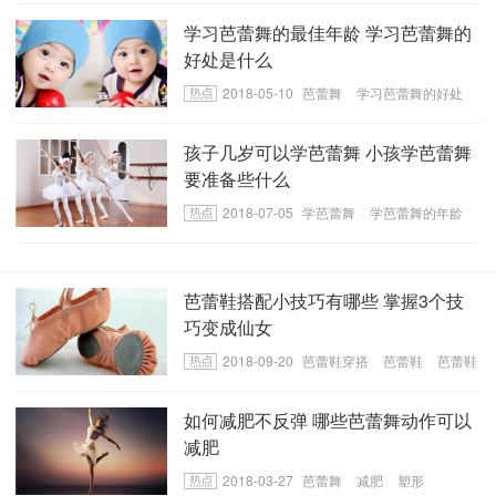
​学习芭蕾舞的最佳年龄 学习芭蕾舞的
好处是什么
2018-05-10
芭蕾舞
学习芭蕾舞的好处
学习芭蕾舞的最佳年龄
孩子几岁可以学芭蕾舞 小孩学芭蕾舞
要准备些什么
2018-07-05
学芭蕾舞
学芭蕾舞的年龄
学芭蕾舞需要做的准备
芭蕾鞋搭配小技巧有哪些 掌握3个技
巧变成仙女
2018-09-20
芭蕾鞋穿搭
​芭蕾鞋
​芭蕾鞋
搭配技巧
如何减肥不反弹 哪些芭蕾舞动作可以
减肥
2018-03-27
芭蕾舞
减肥
塑形